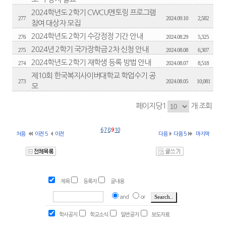
2024학년도 2학기 CWCU멘토링 프로그램
277
2024.09.10
2,582
참여 대상자 모집
2024학년도 2학기 수강정정 기간 안내
276
2024.08.29
5,325
2024년 2학기 국가장학금 2차 신청 안내
275
2024.08.08
6,307
2024학년도 2학기 재학생 등록 방법 안내
274
2024.08.07
8,518
제10회 한국복지사이버대학교 학업수기 공
273
2024.08.05
10,081
모
페이지당1
개 조회
6
7
8
9
10
처음
이전 5
이전
다음
다음 5
마지막
제목
등록자
글내용
and
or
학사공지
학교소식
일반공지
보도자료