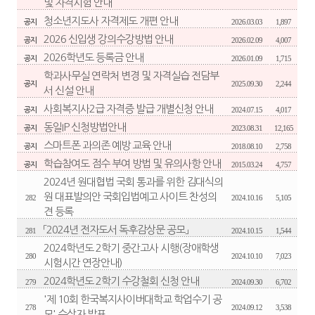
및 자격시험 안내
청소년지도사 자격제도 개편 안내
2026.03.03
1,897
공지
2026 신입생 강의수강방법 안내
2026.02.09
4,007
공지
2026학년도 등록금 안내
2026.01.09
1,715
공지
학과사무실 연락처 변경 및 자격실습 전담부
2025.09.30
2,244
공지
서 신설 안내
사회복지사2급 자격증 발급 개별신청 안내
2024.07.15
4,017
공지
동일IP 신청방법안내
2023.08.31
12,165
공지
스마트폰 과의존 예방 교육 안내
2018.08.10
2,758
공지
학습참여도 점수 부여 방법 및 유의사항 안내
2015.03.24
4,757
공지
2024년 원대협법 국회 통과를 위한 김대식의
원 대표발의안 국회입법예고 사이트 찬성의
282
2024.10.16
5,105
견 등록
「2024년 전자도서 독후감상문 공모」
281
2024.10.15
1,544
2024학년도 2학기 중간고사 시행(장애학생
280
2024.10.10
7,023
시험시간 연장안내)
2024학년도 2학기 수강철회 신청 안내
279
2024.09.30
6,702
'제 10회 한국복지사이버대학교 학업수기 공
278
2024.09.12
3,538
모' 수상자 발표