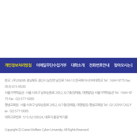
개인정보처리방침
이메일무단수집거부
대학소개
전화번호안내
찾아오시는길
본교 : (우)38695 경상북도 경산시 남천면 남천로 746-10 한국복지사이버대학교 Tel : 1644-9775 Fax :
053) 815-6500
서울지역학습관 : 서울 서초구 남부순환로 2652, 6/7층(양재동, 대명빌딩) 서울지역학습관 Tel : 1644-97
75 Fax : 02) 577-0085
평생교육원 : 서울 서초구 남부순환로 2652, 6/7층(양재동, 대명빌딩) 평생교육원 Tel : 02-2039-7262 F
ax : 02) 577-0085
대학고유번호 : 515-82-09324, 대표자 총장 박기륜
Copyright ⓒ Corea Welfare Cyber University. All Rights Reserved.