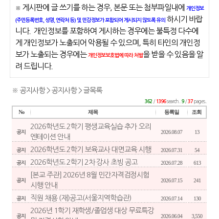
게시판에 글 쓰기를 하는 경우, 본문 또는 첨부파일내에
※
개인정보
하시기 바랍
(주민등록번호, 성명, 연락처 등) 및 민감정보가 포함되어 게시되지 않도록 유의
니다. 개인정보를 포함하여 게시하는 경우에는 불특정 다수에
게 개인정보가 노출되어 악용될 수 있으며, 특히 타인의 개인정
보가 노출되는 경우에는
을 받을 수 있음을 알
개인정보보호법에 따라 처벌
려 드립니다.
※ 공지사항 > 공지사항 > 글목록
/
search..
/
pages..
362
1396
9
37
No
제목
등록일
조회
2026학년도 2학기 평생교육실습 추가 오리
2026.08.07
13
공지
엔테이션 안내
2026학년도 2학기 보육교사 대면교육 시행
2026.07.31
54
공지
2026학년도 2학기 2차 강사 초빙 공고
2026.07.28
613
공지
[본교 주관] 2026년 8월 민간자격검정시험
2026.07.15
241
공지
시행 안내
직원 채용 (재)공고(서울지역학습관)
2026.07.14
130
공지
2026년 1학기 재학생/졸업생 대상 무료특강
2026.06.04
3,550
공지