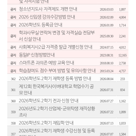
및 자격시험 안내
청소년지도사 자격제도 개편 안내
2026.03.03
1,897
공지
2026 신입생 강의수강방법 안내
2026.02.09
4,004
공지
2026학년도 등록금 안내
2026.01.09
1,714
공지
학과사무실 연락처 변경 및 자격실습 전담부
2025.09.30
2,241
공지
서 신설 안내
사회복지사2급 자격증 발급 개별신청 안내
2024.07.15
4,012
공지
동일IP 신청방법안내
2023.08.31
12,165
공지
스마트폰 과의존 예방 교육 안내
2018.08.10
2,758
공지
학습참여도 점수 부여 방법 및 유의사항 안내
2015.03.24
4,757
공지
2026학년도 2학기 재학생 등록 방법 안내
362
2026.08.04
233
제12회 한국복지사이버대학교 학업수기 공
361
2026.07.31
834
모 안내
2026학년도 2학기 전과 신청 안내
360
2026.07.27
1,162
2026년도 2학기 산업체･군위탁생 재직상황
359
2026.07.22
1,099
조사
2026학년도 2학기 재입학 안내
358
2026.07.13
1,033
2026학년도 2학기 재학생 수강신청 및 등록
357
2026.07.07
1,584