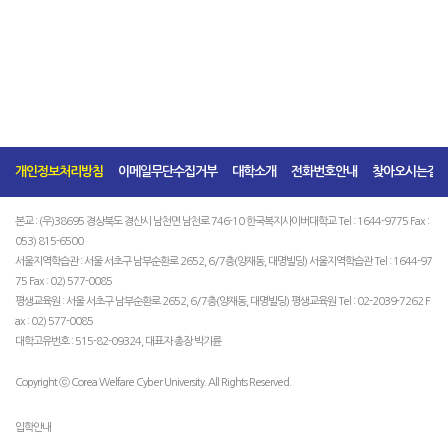
개인정보처리방침
이메일무단수집거부
대학소개
전화번호안내
찾아오시는길
본교 : (우)38695 경상북도 경산시 남천면 남천로 746-10 한국복지사이버대학교 Tel : 1644-9775 Fax :
053) 815-6500
서울지역학습관 : 서울 서초구 남부순환로 2652, 6/7층(양재동, 대명빌딩) 서울지역학습관 Tel : 1644-97
75 Fax : 02) 577-0085
평생교육원 : 서울 서초구 남부순환로 2652, 6/7층(양재동, 대명빌딩) 평생교육원 Tel : 02-2039-7262 F
ax : 02) 577-0085
대학고유번호 : 515-82-09324, 대표자 총장 박기륜
Copyright ⓒ Corea Welfare Cyber University. All Rights Reserved.
입학안내