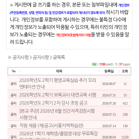
게시판에 글 쓰기를 하는 경우, 본문 또는 첨부파일내에
※
개인정보
하시기 바랍
(주민등록번호, 성명, 연락처 등) 및 민감정보가 포함되어 게시되지 않도록 유의
니다. 개인정보를 포함하여 게시하는 경우에는 불특정 다수에
게 개인정보가 노출되어 악용될 수 있으며, 특히 타인의 개인정
보가 노출되는 경우에는
을 받을 수 있음을 알
개인정보보호법에 따라 처벌
려 드립니다.
※ 공지사항 > 공지사항 > 글목록
/
search..
/
pages..
362
1396
1
37
No
제목
등록일
조회
2026학년도 2학기 평생교육실습 추가 오리
2026.08.07
11
공지
엔테이션 안내
2026학년도 2학기 보육교사 대면교육 시행
2026.07.31
53
공지
2026학년도 2학기 2차 강사 초빙 공고
2026.07.28
612
공지
[본교 주관] 2026년 8월 민간자격검정시험
2026.07.15
239
공지
시행 안내
직원 채용 (재)공고(서울지역학습관)
2026.07.14
130
공지
2026년 1학기 재학생/졸업생 대상 무료특강
2026.06.04
3,550
공지