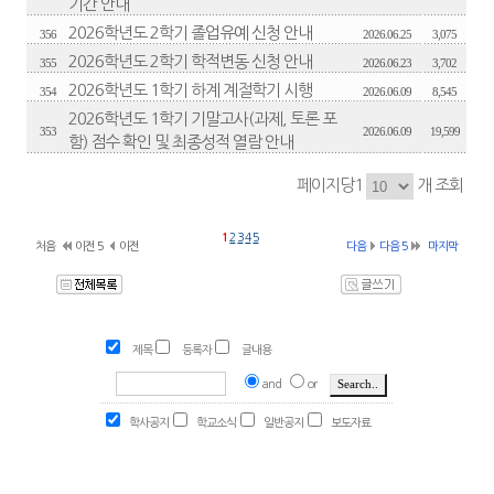
기간 안내
2026학년도 2학기 졸업유예 신청 안내
356
2026.06.25
3,075
2026학년도 2학기 학적변동 신청 안내
355
2026.06.23
3,702
2026학년도 1학기 하계 계절학기 시행
354
2026.06.09
8,545
2026학년도 1학기 기말고사(과제, 토론 포
353
2026.06.09
19,599
함) 점수 확인 및 최종성적 열람 안내
페이지당1
개 조회
1
2
3
4
5
처음
이전 5
이전
다음
다음 5
마지막
제목
등록자
글내용
and
or
학사공지
학교소식
일반공지
보도자료