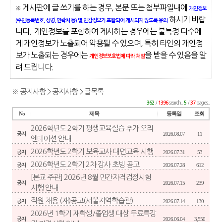
게시판에 글 쓰기를 하는 경우, 본문 또는 첨부파일내에
※
개인정보
하시기 바랍
(주민등록번호, 성명, 연락처 등) 및 민감정보가 포함되어 게시되지 않도록 유의
니다. 개인정보를 포함하여 게시하는 경우에는 불특정 다수에
게 개인정보가 노출되어 악용될 수 있으며, 특히 타인의 개인정
보가 노출되는 경우에는
을 받을 수 있음을 알
개인정보보호법에 따라 처벌
려 드립니다.
※ 공지사항 > 공지사항 > 글목록
/
search..
/
pages..
362
1396
5
37
No
제목
등록일
조회
2026학년도 2학기 평생교육실습 추가 오리
2026.08.07
11
공지
엔테이션 안내
2026학년도 2학기 보육교사 대면교육 시행
2026.07.31
53
공지
2026학년도 2학기 2차 강사 초빙 공고
2026.07.28
612
공지
[본교 주관] 2026년 8월 민간자격검정시험
2026.07.15
239
공지
시행 안내
직원 채용 (재)공고(서울지역학습관)
2026.07.14
130
공지
2026년 1학기 재학생/졸업생 대상 무료특강
2026.06.04
3,550
공지