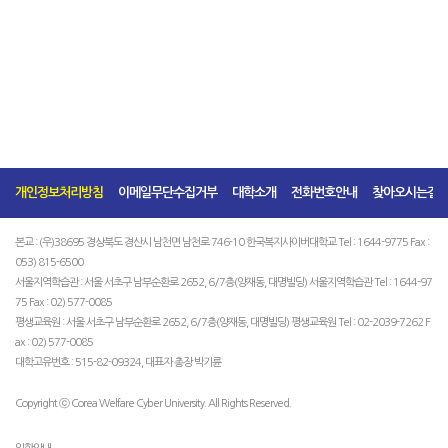
개인정보처리방침
이메일무단수집거부
대학소개
전화번호안내
찾아오시는길
본교 : (우)38695 경상북도 경산시 남천면 남천로 746-10 한국복지사이버대학교 Tel : 1644-9775 Fax :
053) 815-6500
서울지역학습관 : 서울 서초구 남부순환로 2652, 6/7층(양재동, 대명빌딩) 서울지역학습관 Tel : 1644-97
75 Fax : 02) 577-0085
평생교육원 : 서울 서초구 남부순환로 2652, 6/7층(양재동, 대명빌딩) 평생교육원 Tel : 02-2039-7262 F
ax : 02) 577-0085
대학고유번호 : 515-82-09324, 대표자 총장 박기륜
Copyright ⓒ Corea Welfare Cyber University. All Rights Reserved.