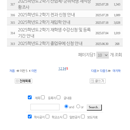
2025학년도 2학기 산업체･군위탁생 재직상
317
2025.07.28
1,343
황조사
2025학년도 2학기 전과 신청 안내
316
2025.07.28
1,009
2025학년도 2학기 재입학 안내
315
2025.07.18
3,028
2025학년도 2학기 재학생 수강신청 및 등록
314
2025.07.04
1,019
기간 안내
2025학년도 2학기 졸업유예 신청 안내
313
2025.06.30
268
페이지당1
개 조회
1
2
3
4
5
처음
이전 5
이전
다음
다음 5
마지막
제목
등록자
글내용
and
or
학사공지
학교소식
일반공지
보도자료